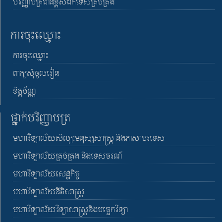
បរិញ្ញាបត្រជាន់ខ្ពស់ឯកទេសគ្រប់គ្រង
ការចុះឈ្មោះ
ការចុះឈ្មោះ
ពាក្យសុំចូលរៀន
ខិត្តប័ណ្ណ
ថ្នាក់បរិញ្ញាបត្រ
មហាវិទ្យាល័យសិល្បៈមនុស្សសាស្រ្ត និងភាសាបរទេស
មហាវិទ្យាល័យគ្រប់គ្រង និងទេសចរណ៍
មហាវិទ្យាល័យសេដ្ឋកិច្ច
មហាវិទ្យាល័យនីតិសាស្រ្ត
មហាវិទ្យាល័យវិទ្យាសាស្រ្តនិងបច្ចេកវិទ្យា