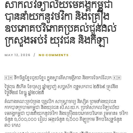
សាកលវិទ្យាល័យមេគង្គកម្ពុជា
បាននាំយកនូវថវិកា និងគ្រឿង
ឧបភោគបរិភោគប្រគល់ជូនដល់
ក្រសួងអប់រំ យុវជន និងកីឡា
MAY 12, 2026
NO COMMENTS
🇰🇭 ទឹកចិត្តខ្មែរជួយខ្មែរ ក្នុងស្មារតីសាមគ្គីភាព និងការចែករំលែក 🇰🇭
ថ្ងៃពុធ ៥កើត ខែបុស្ស ឆ្នាំម្សាញ់ សប្តស័ក ពុទ្ធសករាជ ២៥៦៩ ត្រូវនឹង
ថ្ងៃទី២៤ ខែធ្នូ ឆ្នាំ២០២៥
តំណាងគណៈគ្រប់គ្រង បុគ្គលិក សាស្ត្រាចារ្យ និស្សិត ព្រមទាំងយុវជន
កាកបាទក្រហមកម្ពុជា និងយុវជន ស.ស.យ.ក. ប្រចាំសាកលវិទ្យាល័យ
មេគង្គកម្ពុជា បាននាំយកនូវថវិកា និងគ្រឿងឧបភោគបរិភោគ រួមមាន៖ ថវិកា
ចំនួន ១,០០០,០០០ រៀល អង្ករចំនួន ១,០០០ គីឡូក្រាម ទឹកបរិសុទ្ធចំនួន
៣០ កេស