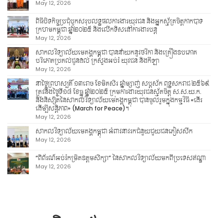
May 12, 2026
ពិធីបិទកិច្ចប្រជុំបូកសរុបលទ្ធផលការងារយុវជន និងអ្នកស្ម័គ្រចិត្តកាកបាទ
ក្រហមកម្ពុជា ឆ្នាំ២០២៥ និងលើកទិសដៅការងារបន្ត
May 12, 2026
សាកលវិទ្យាល័យមេគង្គកម្ពុជា បាននាំយកនូវថវិកា និងគ្រឿងឧបភោគ
បរិភោគប្រគល់ជូនដល់ ក្រសួងអប់រំ យុវជន និងកីឡា
May 12, 2026
នាថ្ងៃព្រហស្បតិ៍ ១៣រោច ខែមិគសិរ ឆ្នាំម្សាញ់ សប្តស័ក ពុទ្ធសករាជ ២៥៦៩
ត្រូវនឹងថ្ងៃទី១៨ ខែធ្នូ ឆ្នាំ២០២៥ ក្រុមការងារយុវជនស្ម័គចិត្ត ស.ស.យ.ក.
និងនិស្សិតនៃសាកលវិទ្យាល័យមេគង្គកម្ពុជា បានចូលរួមក្នុងកម្មវិធី «ដើរ
ដើម្បីសន្តិភាព» (March for Peace)។
May 12, 2026
សាកលវិទ្យាល័យមេគង្គកម្ពុជា អំពាវនាវរកជំនួយជួយជនភៀសសឹក
May 12, 2026
“ពិព័រណ៍អប់រំកម្រិតឧត្តមសិក្សា” នៃសាកលវិទ្យាល័យមកពីប្រទេសឥណ្ឌា
May 12, 2026