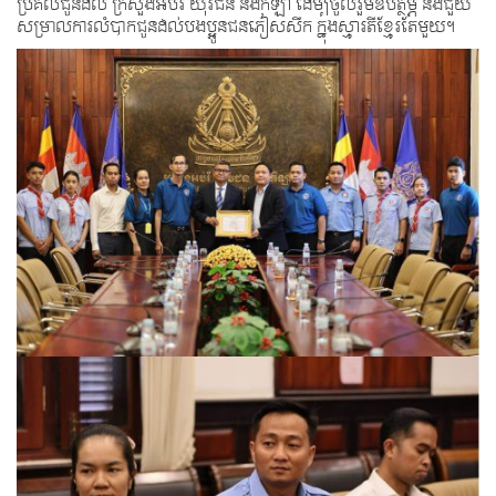
ប្រគល់ជូនដល់ ក្រសួងអប់រំ យុវជន និងកីឡា ដើម្បីចូលរួមឧបត្ថម្ភ និងជួយ
សម្រាលការលំបាកជូនដល់បងប្អូនជនភៀសសឹក ក្នុងស្មារតីខ្មែរតែមួយ។