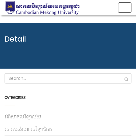
Togg
navig
Detail
CATEGORIES
អំពីសាកលវិទ្យាល័យ
សាររបស់សាកលវិទ្យាធិការ