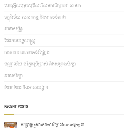
ហេតុអ្វីសម្រេចជ្រើសរើសមកសិក្សានៅ ស.ម.ក
ចក្ខុវិស័យ បេសកកម្ម និងគោលបំណង
រចនាសម្ព័ន្ធ
ផែនការយុទ្ធសាស្រ្ត
ការធានាគុណភាពអប់រំផ្ទៃក្នុង
បណ្ណាល័យ បរិក្ខាប្រើប្រាស់ និងសម្ភារៈសិក្សា
អគារសិក្សា
ទំនាក់ទំនង និងអាសយដ្ឋាន
RECENT POSTS
សង្ក្រាន្តគ្រួសារសាកលវិទ្យាល័យមេគង្គកម្ពុជា