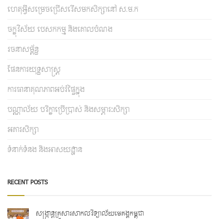
ហេតុអ្វីសម្រេចជ្រើសរើសមកសិក្សានៅ ស.ម.ក
ចក្ខុវិស័យ បេសកកម្ម និងគោលបំណង
រចនាសម្ព័ន្ធ
ផែនការយុទ្ធសាស្រ្ត
ការធានាគុណភាពអប់រំផ្ទៃក្នុង
បណ្ណាល័យ បរិក្ខាប្រើប្រាស់ និងសម្ភារៈសិក្សា
អគារសិក្សា
ទំនាក់ទំនង និងអាសយដ្ឋាន
RECENT POSTS
សង្ក្រាន្តគ្រួសារសាកលវិទ្យាល័យមេគង្គកម្ពុជា