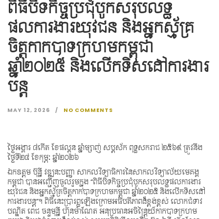
ពិធីបិទកិច្ចប្រជុំបូកសរុបលទ្ធ
ផលការងារយុវជន និងអ្នកស្ម័គ្រ
ចិត្តកាកបាទក្រហមកម្ពុជា
ឆ្នាំ២០២៥ និងលើកទិសដៅការងារ
បន្ត
MAY 12, 2026
NO COMMENTS
ថ្ងៃអង្គារ ៨កើត ខែផល្គុន ឆ្នាំម្សាញ់ សប្តស័ក ពុទ្ធសករាជ ២៥៦៩ ត្រូវនឹង
ថ្ងៃទី២៤ ខែកុម្ភៈ ឆ្នាំ២០២៦
ឯកឧត្តម ប៊ុន្នី វឌ្ឍនៈបញ្ញា សាកលវិទ្យាធិការនៃសាកលវិទ្យាល័យមេគង្គ
កម្ពុជា បានអញ្ជើញចូលរួមក្នុង “ពិធីបិទកិច្ចប្រជុំបូកសរុបលទ្ធផលការងារ
យុវជន និងអ្នកស្ម័គ្រចិត្តកាកបាទក្រហមកម្ពុជា ឆ្នាំ២០២៥ និងលើកទិសដៅ
ការងារបន្ត”។ ពិធីនេះប្រារព្ធឡើងក្រោមអធិបតីភាពដ៏ខ្ពង់ខ្ពស់ លោកជំទាវ
បណ្ឌិត ពេជ ចន្ទមុន្នី ហ៊ុនម៉ាណែត អនុប្រធានអចិន្ត្រៃយ៍កាកបាទក្រហម