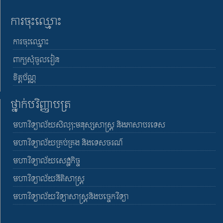
ការចុះឈ្មោះ
ការចុះឈ្មោះ
ពាក្យសុំចូលរៀន
ខិត្តប័ណ្ណ
ថ្នាក់បរិញ្ញាបត្រ
មហាវិទ្យាល័យសិល្បៈមនុស្សសាស្រ្ត និងភាសាបរទេស
មហាវិទ្យាល័យគ្រប់គ្រង និងទេសចរណ៍
មហាវិទ្យាល័យសេដ្ឋកិច្ច
មហាវិទ្យាល័យនីតិសាស្រ្ត
មហាវិទ្យាល័យវិទ្យាសាស្រ្តនិងបច្ចេកវិទ្យា