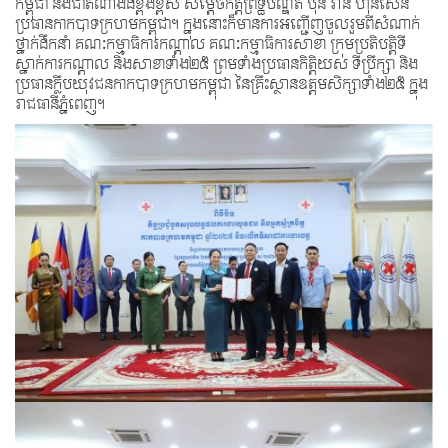
កម្ពុជា និងជាតំណាងដ៏ខ្ពង់ខ្ពស់ សម្តេចកិត្តិព្រឹទ្ធបណ្ឌិត ប៊ុន រ៉ានី ហ៊ុនសែន
ប្រធានកាកបាទក្រហមកម្ពុជា។ ក្នុងនោះក៏មានការអញ្ជើញចូលរួមពីសំណាក់
ថ្នាក់ដឹកនាំ គណៈកម្មាធិការកណ្តាល គណៈកម្មាធិការសាខា ក្រុមប្រតិបត្តិទី
ស្នាក់ការកណ្តាល និងសាខាទាំង២៥ ព្រមទាំងប្រធានកិត្តិយស ទីប្រឹក្សា និង
ប្រធានក្លឹបយុវជនកាកបាទក្រហមកម្ពុជា នៃគ្រឹះស្ថានឧត្តមសិក្សាទាំង២៥ ក្នុង
រាជធានីភ្នំពេញ។