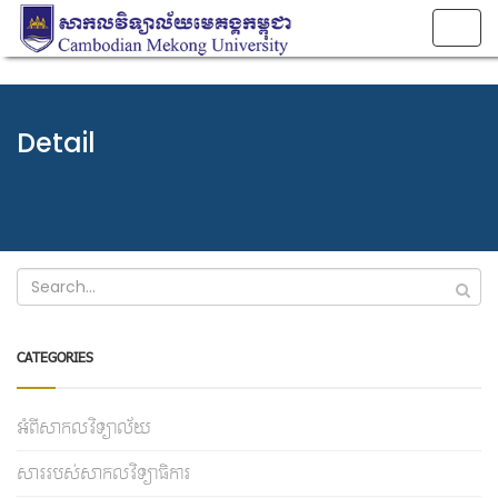
Togg
navig
Detail
CATEGORIES
អំពីសាកលវិទ្យាល័យ
សាររបស់សាកលវិទ្យាធិការ