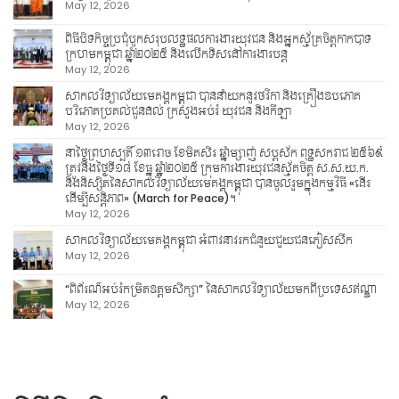
May 12, 2026
ពិធីបិទកិច្ចប្រជុំបូកសរុបលទ្ធផលការងារយុវជន និងអ្នកស្ម័គ្រចិត្តកាកបាទ
ក្រហមកម្ពុជា ឆ្នាំ២០២៥ និងលើកទិសដៅការងារបន្ត
May 12, 2026
សាកលវិទ្យាល័យមេគង្គកម្ពុជា បាននាំយកនូវថវិកា និងគ្រឿងឧបភោគ
បរិភោគប្រគល់ជូនដល់ ក្រសួងអប់រំ យុវជន និងកីឡា
May 12, 2026
នាថ្ងៃព្រហស្បតិ៍ ១៣រោច ខែមិគសិរ ឆ្នាំម្សាញ់ សប្តស័ក ពុទ្ធសករាជ ២៥៦៩
ត្រូវនឹងថ្ងៃទី១៨ ខែធ្នូ ឆ្នាំ២០២៥ ក្រុមការងារយុវជនស្ម័គចិត្ត ស.ស.យ.ក.
និងនិស្សិតនៃសាកលវិទ្យាល័យមេគង្គកម្ពុជា បានចូលរួមក្នុងកម្មវិធី «ដើរ
ដើម្បីសន្តិភាព» (March for Peace)។
May 12, 2026
សាកលវិទ្យាល័យមេគង្គកម្ពុជា អំពាវនាវរកជំនួយជួយជនភៀសសឹក
May 12, 2026
“ពិព័រណ៍អប់រំកម្រិតឧត្តមសិក្សា” នៃសាកលវិទ្យាល័យមកពីប្រទេសឥណ្ឌា
May 12, 2026