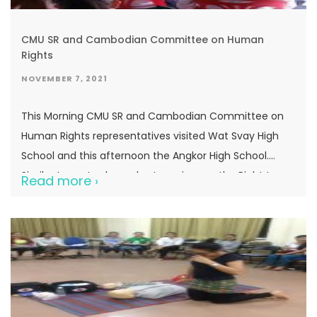
CMU SR and Cambodian Committee on Human
Rights
NOVEMBER 7, 2021
This Morning CMU SR and Cambodian Committee on
Human Rights representatives visited Wat Svay High
School and this afternoon the Angkor High School.
Similar to yesterday a short seminar on the Right to
Read more ›
Education was conducted with the Grade 12 students.
Human Rights Number 26: The Right to Education1.
Everyone has the right to education. […]