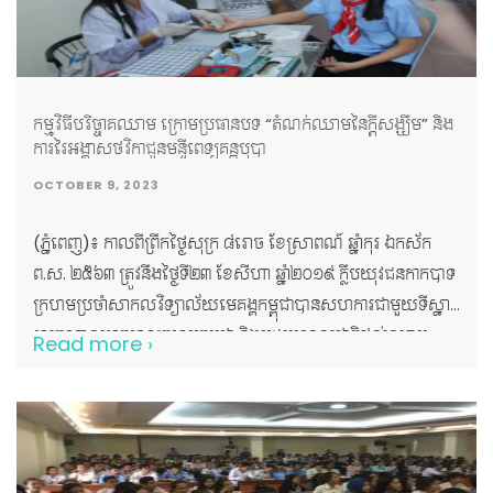
កម្មវិធីបរិច្ចាគឈាម ក្រោមប្រធានបទ “តំណក់ឈាមនៃក្តីសង្ឃឹម” និង
ការរៃអង្គាសថវិកាជូនមន្ទីពេទ្យគន្ធបុប្ផា
OCTOBER 9, 2023
(ភ្នំពេញ)៖ កាលពីព្រឹកថ្ងៃសុក្រ ៨រោច ខែស្រាពណ៍ ឆ្នាំកុរ ឯកស័ក
ព.ស. ២៥៦៣ ត្រូវនឹងថ្ងៃទី២៣ ខែសីហា ឆ្នាំ២០១៩ ក្លឹបយុវជនកាកបាទ
ក្រហមប្រចាំសាកលវិទ្យាល័យមេគង្គកម្ពុជាបានសហការជាមួយទីស្នាក់
ការកណ្តាលកាកបាទក្រហមកម្ពុជា និងមជ្ឈមណ្ឌលជាតិផ្តល់ឈាម
Read more ›
រៀបចំនូវកម្មវិធីបរិច្ចាគឈាម ក្រោមប្រធានបទ “តំណក់ឈាមនៃក្តី
សង្ឃឹម” និងកម្មវិធីរៃអង្គាសថវិកាជូនមន្ទីពេទ្យគន្ធបុប្ផា។ សាកល
វិទ្យាល័យមេគង្គកម្ពុជា និងក្លឹបយុវជនកាកបាទក្រហមកម្ពុជាប្រចាំ
សាកលវិទ្យាល័យមេគង្គកម្ពុជា សូមគោរពថ្លែងអំណរយ៉ាងជ្រាលជ្រៅ
ជូនចំពោះ លោកជំទាវ ពុំ ចន្ទីនី អគ្គលេខាធិការ កាកបាទក្រហមកម្ពុជា