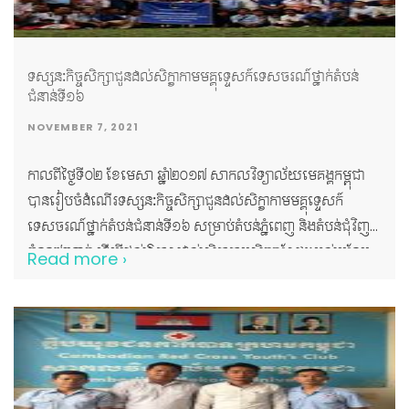
ទស្សនៈកិច្ចសិក្សាជូនដល់សិក្ខាកាមមគ្គុទ្ទេសក៍ទេសចរណ៍ថា្នក់តំបន់
ជំនាន់ទី១៦
NOVEMBER 7, 2021
កាលពីថ្ងៃទី០២ ខែមេសា ឆ្នាំ២០១៧ សាកលវិទ្យាល័យមេគង្គកម្ពុជា
បានរៀបចំដំណើរទស្សនៈកិច្ចសិក្សាជូនដល់សិក្ខាកាមមគ្គុទ្ទេសក៍
ទេសចរណ៍ថា្នក់តំបន់ជំនាន់ទី១៦ សម្រាប់តំបន់ភ្នំពេញ និងតំបន់ជុំវិញ
ចំនួន៧៣នាក់ ដើម្បីផ្តល់ឱកាសដល់សិក្ខាកាមសិក្សាស្វែងយល់បន្ថែម
Read more ›
នូវតំបន់រមណីយដ្ឋាន