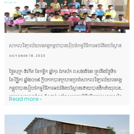
សាកលវិទ្យាល័យមេគង្គកម្ពុជាបានរៀបចំកម្មវិធីការអប់រំនិងបរិស្ថាន
OCTOBER 18, 2023
ថ្ងៃសុក្រ ៥កើត ខែកត្តិក ឆ្នាំកុរ ឯកស័ក ព.ស២៥៦៣ ត្រូវនឹងថ្ងៃទី១
ខែវិច្ឆិកា ឆ្នាំ២០១៩ ក្លឹបកាកបាទក្រហមប្រចាំសាកលវិទ្យាល័យមេគង្គ
កម្ពុជាបានរៀបចំកម្មវិធីការអប់រំនិងបរិស្ថានដោយបានដឹកនាំយុវជន
កាកបាទក្រហមចំនួន ៥០នាក់ ទៅចូលរួមក្នុងពិធីបើកបវេសនកាលនៃ
Read more ›
សាលាបឋមសិក្សារលៀក ដែលមានទីតាំងនៅ ភូមិរលៀក ឃុំអំពិល
ស្រុកកំពង់សៀម ខេត្តកំពង់ចាម។ យុវជនកាកបាទក្រហមបានចូលរួម
សកម្មភាពជាច្រើនដូចជា៖ ១. ការធ្វើបទបង្ហាញទៅលើប្រធានបទ
ចំនួនបី -ប្រធានបទទី១៖ អំពីបញ្ហាបរិស្ថាន -ប្រធានបទទី២៖ អនាម័យ