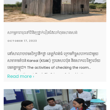
ខ្លួនប្រាណ -ប្រធានបទទី៣៖ គុណតម្លៃនៃការអប់រំ ២.ការដាំកូន
ដើមឈើ ដូចជា ក្រញូង៣០ដើម បេង១០ដើម ធ្នង់១០ដើម និងដាំផ្កា
ដើម្បីលម្អបរិវេណសាលា។ ៣.ជូនអំណោយដល់លោកគ្រូអ្នកគ្រូ
ចំនួន១០នាក់ និងចែកជូនសម្ភារៈសិក្សាមួយចំនួនជូនដល់
សិស្សានុសិស្សចំនួន ២១០នាក់ រួមមាន៖ -សៀវភៅសរសេរ
សកម្មភាពចុះទៅពិនិត្យថ្នាក់រៀនដែលកំពុងសាងសង់
៤២០ក្បាល -សៀវភៅតូច ៨៤០ក្បាល -ប៊ិច ២១០ដើម -ខ្មៅដៃ
OCTOBER 17, 2023
២១០ដើម -ជ័រលុប ២១០ដុំ -បន្ទាត់ ២១០ឈុត និងសម្ភារៈកីឡាមួយ
ចំនួនទៀត ។ ៤.ដំណើរទស្សនៈកិច្ចសិក្សាស្វែងយល់ពីសក្តានុពល
នៅសាលាបឋមសិក្សាទឹកថ្លា ខេត្តកំពង់ធំ ក្រោមកិច្ចសហការជាមួយ
ទេសចរណ៍ក្នុងខេត្តកំពង់ចាមចំនួន ២កន្លែង រមណីយដ្ឋានធម្មជាតិភ្នំ
សមាគមតំបន់ Kansai (KSAK) ប្រទេសជប៉ុន និងសាកលវិទ្យាល័យ
ប្រុសភ្នំស្រី និងរមណីយដ្ឋានប្រវត្តិសាស្ត្រប្រាសាទនគរបាជ័យ។ កម្មវិធី
មេគង្គកម្ពុជា។ The activities of checking the room
នេះ […]
construction at Teuk Tla Primary School in Kampong
Read more ›
Thom province in collaboration with the Association in
Kansai Area (KSAK), Japan and Cambodian Mekong
University.