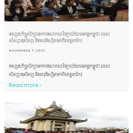
ដែលបានអញ្ជើញចូលរួមជាគណៈអធិបតី ដោយបានពាំនាំប្រសាសន៍
របស់ សម្តេចកិត្តិព្រឹទ្ធបណ្ឌិត ប៊ុន រ៉ានី ហ៊ុនសែន ផ្តាំផ្ញើសួរសុខទុក្ខ
ចំពោះគណៈគ្រប់គ្រង សាស្រ្តាចារ្យ បុគ្គលិក និស្សិត និងក្មួយៗយុវជន
ដោយក្តីនឹករលឹក។ លើសពីនេះទៅទៀត យើងខ្ញុំសូមថ្លែងអំណរគុណ
ទស្សនៈកិច្ចសិក្សាមកកាន់សាកលវិទ្យាល័យមេគង្គកម្ពុជា របស់
ដល់មជ្ឈមណ្ឌលជាតិផ្តល់ឈាម អ្នកស្ម័គ្រចិត្តផ្តល់អំណោយឈាម
សិស្សានុសិស្ស និងគរុនិស្សិតមកពីខេត្តតាកែវ
សប្បុរសជន សីល្បៈករ សីល្បៈការនី និងក្រុមការងារផ្សព្វផ្សាយនៃ
NOVEMBER 7, 2021
ហង្សមាសទាន់ហេតុការណ៍២៤ម៉ោង ដែលបានចំណាយពេលវេលា
និងធនធានផ្ទាល់ខ្លួនចូលរួមឧបត្ថម្ភគាំទ្រដល់សកម្មភាពមនុស្សធម៌ដ៏
ទស្សនៈកិច្ចសិក្សាមកកាន់សាកលវិទ្យាល័យមេគង្គកម្ពុជា របស់
មានសារៈសំខាន់សម្រាប់សង្គមជាតិមួយនេះ។ គូសបញ្ជាក់ផងដែរថា
សិស្សានុសិស្ស និងគរុនិស្សិតមកពីខេត្តតាកែវ
សាកលវិទ្យាល័យមេគង្គកម្ពុជា និងក្លឹបយុវជនកាកបាទក្រហមតែង
Read more ›
ប្រារព្ធរៀបចំនូវកម្មវិធីមនុស្សធម៌ និងសកម្មភាពសង្គម ជាច្រើន រួមមាន
ដូចជា ការបរិច្ចាគឈាម ការរៃអង្គាសថវិកាជូនដល់ជនរងគ្រោះ […]