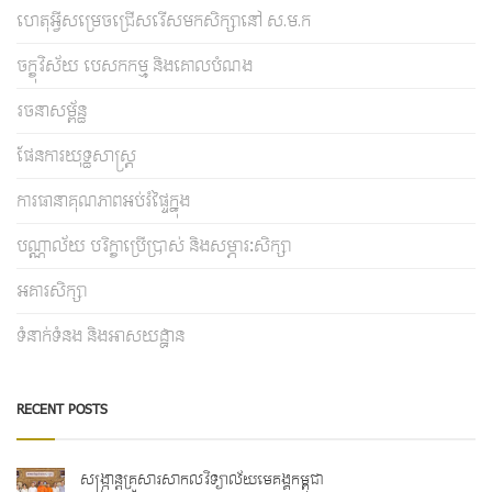
ហេតុអ្វីសម្រេចជ្រើសរើសមកសិក្សានៅ ស.ម.ក
ចក្ខុវិស័យ បេសកកម្ម និងគោលបំណង
រចនាសម្ព័ន្ធ
ផែនការយុទ្ធសាស្រ្ត
ការធានាគុណភាពអប់រំផ្ទៃក្នុង
បណ្ណាល័យ បរិក្ខាប្រើប្រាស់ និងសម្ភារៈសិក្សា
អគារសិក្សា
ទំនាក់ទំនង និងអាសយដ្ឋាន
RECENT POSTS
សង្ក្រាន្តគ្រួសារសាកលវិទ្យាល័យមេគង្គកម្ពុជា