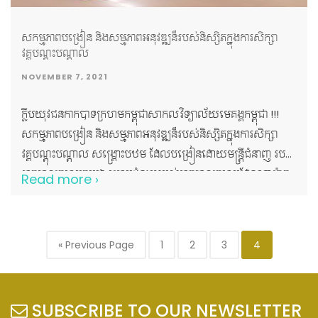
សកម្មភាពបង្រៀន និងសម្មភាពអនុវឌ្ឍន៏របស់និស្សិតក្នុងការសិក្សា
វគ្គបណ្តុះបណ្តាល
NOVEMBER 7, 2021
ក្លឹបយុវជនកាកបាទក្រហមកម្ពុជាសាកលវិទ្យាល័យមេគង្គកម្ពុជា !!!
សកម្មភាពបង្រៀន និងសម្មភាពអនុវឌ្ឍន៏របស់និស្សិតក្នុងការសិក្សា
វគ្គបណ្តុះបណ្តាល សង្រ្គោះបឋម ដែលបង្រៀនដោយមន្ត្រីជំនាញ របស់
កាកបាទក្រហមកម្ពុជា ក្រោមជំនួយរបស់កាកបាទក្រហមដែនណាម៉ាក
Read more ›
នៅសាកលវិទ្យាល័យមេគង្គកម្ពុជា !!!
« Previous Page
1
2
3
4
SUBSCRIBE TO OUR NEWSLETTER