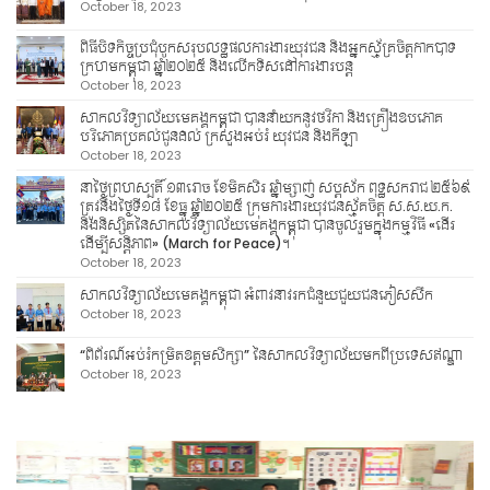
October 18, 2023
ពិធីបិទកិច្ចប្រជុំបូកសរុបលទ្ធផលការងារយុវជន និងអ្នកស្ម័គ្រចិត្តកាកបាទ
ក្រហមកម្ពុជា ឆ្នាំ២០២៥ និងលើកទិសដៅការងារបន្ត
October 18, 2023
សាកលវិទ្យាល័យមេគង្គកម្ពុជា បាននាំយកនូវថវិកា និងគ្រឿងឧបភោគ
បរិភោគប្រគល់ជូនដល់ ក្រសួងអប់រំ យុវជន និងកីឡា
October 18, 2023
នាថ្ងៃព្រហស្បតិ៍ ១៣រោច ខែមិគសិរ ឆ្នាំម្សាញ់ សប្តស័ក ពុទ្ធសករាជ ២៥៦៩
ត្រូវនឹងថ្ងៃទី១៨ ខែធ្នូ ឆ្នាំ២០២៥ ក្រុមការងារយុវជនស្ម័គចិត្ត ស.ស.យ.ក.
និងនិស្សិតនៃសាកលវិទ្យាល័យមេគង្គកម្ពុជា បានចូលរួមក្នុងកម្មវិធី «ដើរ
ដើម្បីសន្តិភាព» (March for Peace)។
October 18, 2023
សាកលវិទ្យាល័យមេគង្គកម្ពុជា អំពាវនាវរកជំនួយជួយជនភៀសសឹក
October 18, 2023
“ពិព័រណ៍អប់រំកម្រិតឧត្តមសិក្សា” នៃសាកលវិទ្យាល័យមកពីប្រទេសឥណ្ឌា
October 18, 2023