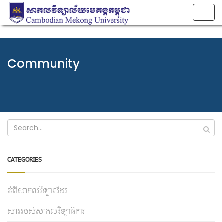
Togg
navig
Community
CATEGORIES
អំពីសាកលវិទ្យាល័យ
សាររបស់សាកលវិទ្យាធិការ