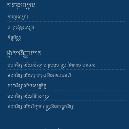
ការចុះឈ្មោះ
ការចុះឈ្មោះ
ពាក្យសុំចូលរៀន
ខិត្តប័ណ្ណ
ថ្នាក់បរិញ្ញាបត្រ
មហាវិទ្យាល័យសិល្បៈមនុស្សសាស្រ្ត និងភាសាបរទេស
មហាវិទ្យាល័យគ្រប់គ្រង និងទេសចរណ៍
មហាវិទ្យាល័យសេដ្ឋកិច្ច
មហាវិទ្យាល័យនីតិសាស្រ្ត
មហាវិទ្យាល័យវិទ្យាសាស្រ្តនិងបច្ចេកវិទ្យា