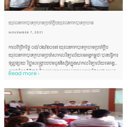
យុវជនកាកបាទក្រហមប្រចាំក្តឹបយុវជនកាកបាទក្រហម
NOVEMBER 7, 2021
កាលពីព្រឹកថ្ងៃ ០៤/០២/២០១៧ យុវជនកាកបាទក្រហមប្រចាំក្តឹប
យុវជនកាកបាទក្រហមប្រចាំសាកលវិទ្យាល័យមេគង្គកម្ពុជា បានធ្វើការ
ផ្សព្វផ្សាយ វិជ្ជាសង្គ្រោះបឋមជូននិស្សិតក្នុងសាកលវិទ្យាល័យមេគង្គ
កម្ពុជាចំនួន៥៥នាក់ និងយុវជនចូលរួមសម្របសម្រួលដែលជាយុវជន
Read more ›
បានបណ្តុះបណ្តាលរួចហើយចំនួន២១ នាក់ និងបានបញ្ចប់ដោយផ្លែផ្កា
និងក្តីសប្បាយរីករាយ!!!