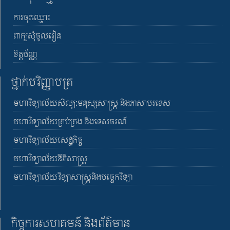
ការចុះឈ្មោះ
ពាក្យសុំចូលរៀន
ខិត្តប័ណ្ណ
ថ្នាក់បរិញ្ញាបត្រ
មហាវិទ្យាល័យសិល្បៈមនុស្សសាស្រ្ត និងភាសាបរទេស
មហាវិទ្យាល័យគ្រប់គ្រង និងទេសចរណ៍
មហាវិទ្យាល័យសេដ្ឋកិច្ច
មហាវិទ្យាល័យនីតិសាស្រ្ត
មហាវិទ្យាល័យវិទ្យាសាស្រ្តនិងបច្ចេកវិទ្យា
កិច្ចការសហគមន៍ និងព័ត៌មាន