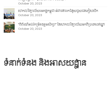
October 20, 2023
សាកលវិទ្យាល័យមេគង្គកម្ពុជា អំពាវនាវរកជំនួយជួយជនភៀសសឹក
October 20, 2023
“ពិព័រណ៍អប់រំកម្រិតឧត្តមសិក្សា” នៃសាកលវិទ្យាល័យមកពីប្រទេសឥណ្ឌា
October 20, 2023
ទំនាក់ទំនង និងអាសយដ្ឋាន