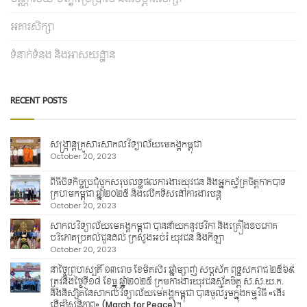
អគារសិក្សា
ទំនាក់ទំនង និងអាសយដ្ឋាន
RECENT POSTS
សង្ក្រាន្តគ្រួសារសាកលវិទ្យាល័យមេគង្គកម្ពុជា
October 20, 2023
ពិធីបិទកិច្ចប្រជុំបូកសរុបលទ្ធផលការងារយុវជន និងអ្នកស្ម័គ្រចិត្តកាកបាទ
ក្រហមកម្ពុជា ឆ្នាំ២០២៥ និងលើកទិសដៅការងារបន្ត
October 20, 2023
សាកលវិទ្យាល័យមេគង្គកម្ពុជា បាននាំយកនូវថវិកា និងគ្រឿងឧបភោគ
បរិភោគប្រគល់ជូនដល់ ក្រសួងអប់រំ យុវជន និងកីឡា
October 20, 2023
នាថ្ងៃព្រហស្បតិ៍ ១៣រោច ខែមិគសិរ ឆ្នាំម្សាញ់ សប្តស័ក ពុទ្ធសករាជ ២៥៦៩
ត្រូវនឹងថ្ងៃទី១៨ ខែធ្នូ ឆ្នាំ២០២៥ ក្រុមការងារយុវជនស្ម័គចិត្ត ស.ស.យ.ក.
និងនិស្សិតនៃសាកលវិទ្យាល័យមេគង្គកម្ពុជា បានចូលរួមក្នុងកម្មវិធី «ដើរ
ដើម្បីសន្តិភាព» (March for Peace)។