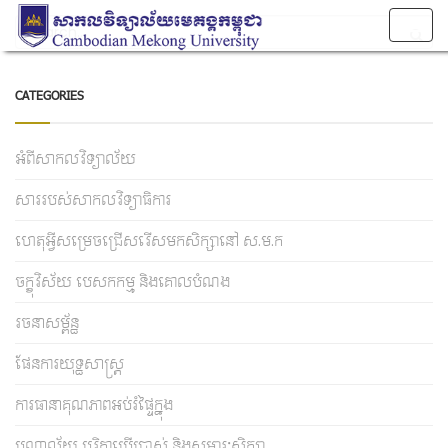
Togg
navig
CATEGORIES
អំពីសាកលវិទ្យាល័យ
សាររបស់សាកលវិទ្យាធិការ
ហេតុអ្វីសម្រេចជ្រើសរើសមកសិក្សានៅ ស.ម.ក
ចក្ខុវិស័យ បេសកកម្ម និងគោលបំណង
រចនាសម្ព័ន្ធ
ផែនការយុទ្ធសាស្រ្ត
ការធានាគុណភាពអប់រំផ្ទៃក្នុង
បណ្ណាល័យ បរិក្ខាប្រើប្រាស់ និងសម្ភារៈសិក្សា