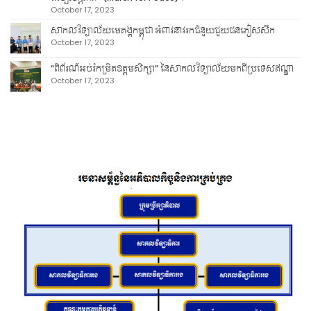
October 17, 2023
សាកលវិទ្យាល័យមេគង្គកម្ពុជា អំពាវនាវរកជំនួយជួយជនភៀសសឹក
October 17, 2023
“ពិព័រណ៍អប់រំកម្រិតឧត្តមសិក្សា” នៃសាកលវិទ្យាល័យមកពីប្រទេសឥណ្ឌា
October 17, 2023