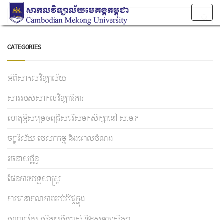
Togg
navig
CATEGORIES
អំពីសាកលវិទ្យាល័យ
សាររបស់សាកលវិទ្យាធិការ
ហេតុអ្វីសម្រេចជ្រើសរើសមកសិក្សានៅ ស.ម.ក
ចក្ខុវិស័យ បេសកកម្ម និងគោលបំណង
រចនាសម្ព័ន្ធ
ផែនការយុទ្ធសាស្រ្ត
ការធានាគុណភាពអប់រំផ្ទៃក្នុង
បណ្ណាល័យ បរិក្ខាប្រើប្រាស់ និងសម្ភារៈសិក្សា