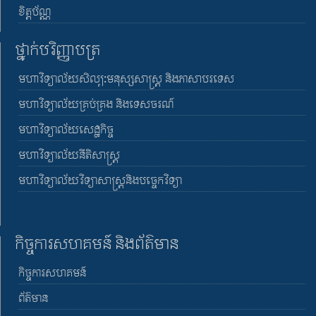
ខិត្តប័ណ្ណ
ថ្នាក់បរិញ្ញាបត្រ
មហាវិទ្យាល័យសិល្បៈមនុស្សសាស្រ្ត និងភាសាបរទេស
មហាវិទ្យាល័យគ្រប់គ្រង និងទេសចរណ៍
មហាវិទ្យាល័យសេដ្ឋកិច្ច
មហាវិទ្យាល័យនីតិសាស្រ្ត
មហាវិទ្យាល័យវិទ្យាសាស្រ្តនិងបច្ចេកវិទ្យា
កិច្ចការសហគមន៍ និងព័ត៌មាន
កិច្ចការសហគមន៍
ព័ត៌មាន