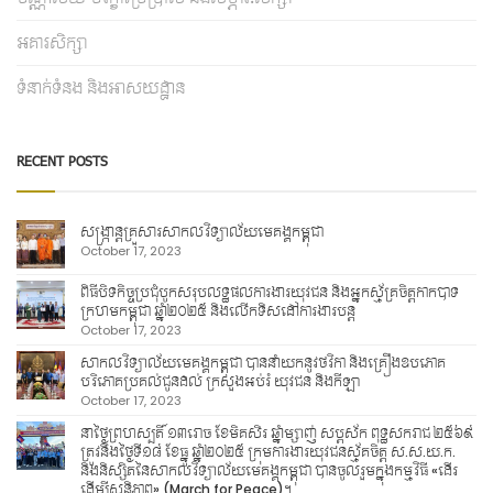
អគារសិក្សា
ទំនាក់ទំនង និងអាសយដ្ឋាន
RECENT POSTS
សង្ក្រាន្តគ្រួសារសាកលវិទ្យាល័យមេគង្គកម្ពុជា
October 17, 2023
ពិធីបិទកិច្ចប្រជុំបូកសរុបលទ្ធផលការងារយុវជន និងអ្នកស្ម័គ្រចិត្តកាកបាទ
ក្រហមកម្ពុជា ឆ្នាំ២០២៥ និងលើកទិសដៅការងារបន្ត
October 17, 2023
សាកលវិទ្យាល័យមេគង្គកម្ពុជា បាននាំយកនូវថវិកា និងគ្រឿងឧបភោគ
បរិភោគប្រគល់ជូនដល់ ក្រសួងអប់រំ យុវជន និងកីឡា
October 17, 2023
នាថ្ងៃព្រហស្បតិ៍ ១៣រោច ខែមិគសិរ ឆ្នាំម្សាញ់ សប្តស័ក ពុទ្ធសករាជ ២៥៦៩
ត្រូវនឹងថ្ងៃទី១៨ ខែធ្នូ ឆ្នាំ២០២៥ ក្រុមការងារយុវជនស្ម័គចិត្ត ស.ស.យ.ក.
និងនិស្សិតនៃសាកលវិទ្យាល័យមេគង្គកម្ពុជា បានចូលរួមក្នុងកម្មវិធី «ដើរ
ដើម្បីសន្តិភាព» (March for Peace)។