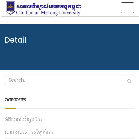
Togg
navig
Detail
CATEGORIES
អំពីសាកលវិទ្យាល័យ
សាររបស់សាកលវិទ្យាធិការ