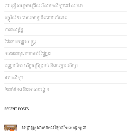
ហេតុអ្វីសម្រេចជ្រើសរើសមកសិក្សានៅ ស.ម.ក
ចក្ខុវិស័យ បេសកកម្ម និងគោលបំណង
រចនាសម្ព័ន្ធ
ផែនការយុទ្ធសាស្រ្ត
ការធានាគុណភាពអប់រំផ្ទៃក្នុង
បណ្ណាល័យ បរិក្ខាប្រើប្រាស់ និងសម្ភារៈសិក្សា
អគារសិក្សា
ទំនាក់ទំនង និងអាសយដ្ឋាន
RECENT POSTS
សង្ក្រាន្តគ្រួសារសាកលវិទ្យាល័យមេគង្គកម្ពុជា