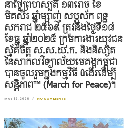
នាថ្ងៃព្រហស្បតិ៍ ១៣រោច ខែ
មិគសិរ ឆ្នាំម្សាញ់ សប្តស័ក ពុទ្ធ
សករាជ ២៥៦៩ ត្រូវនឹងថ្ងៃទី១៨
ខែធ្នូ ឆ្នាំ២០២៥ ក្រុមការងារយុវជន
ស្ម័គចិត្ត ស.ស.យ.ក. និងនិស្សិត
នៃសាកលវិទ្យាល័យមេគង្គកម្ពុជា
បានចូលរួមក្នុងកម្មវិធី «ដើរដើម្បី
សន្តិភាព» (March for Peace)។
MAY 12, 2026
NO COMMENTS