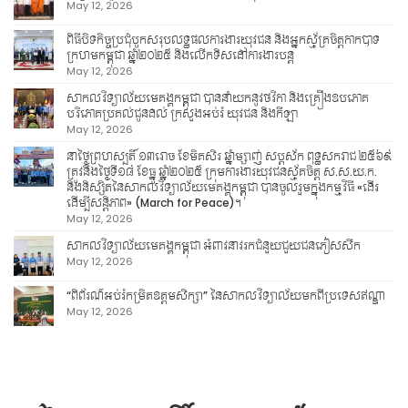
May 12, 2026
ពិធីបិទកិច្ចប្រជុំបូកសរុបលទ្ធផលការងារយុវជន និងអ្នកស្ម័គ្រចិត្តកាកបាទ
ក្រហមកម្ពុជា ឆ្នាំ២០២៥ និងលើកទិសដៅការងារបន្ត
May 12, 2026
សាកលវិទ្យាល័យមេគង្គកម្ពុជា បាននាំយកនូវថវិកា និងគ្រឿងឧបភោគ
បរិភោគប្រគល់ជូនដល់ ក្រសួងអប់រំ យុវជន និងកីឡា
May 12, 2026
នាថ្ងៃព្រហស្បតិ៍ ១៣រោច ខែមិគសិរ ឆ្នាំម្សាញ់ សប្តស័ក ពុទ្ធសករាជ ២៥៦៩
ត្រូវនឹងថ្ងៃទី១៨ ខែធ្នូ ឆ្នាំ២០២៥ ក្រុមការងារយុវជនស្ម័គចិត្ត ស.ស.យ.ក.
និងនិស្សិតនៃសាកលវិទ្យាល័យមេគង្គកម្ពុជា បានចូលរួមក្នុងកម្មវិធី «ដើរ
ដើម្បីសន្តិភាព» (March for Peace)។
May 12, 2026
សាកលវិទ្យាល័យមេគង្គកម្ពុជា អំពាវនាវរកជំនួយជួយជនភៀសសឹក
May 12, 2026
“ពិព័រណ៍អប់រំកម្រិតឧត្តមសិក្សា” នៃសាកលវិទ្យាល័យមកពីប្រទេសឥណ្ឌា
May 12, 2026