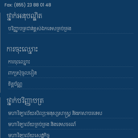
Fax: (855) 23 88 01 48
ថ្នាក់អនុបណ្ឌិត
បរិញ្ញាបត្រជាន់ខ្ពស់ឯកទេសគ្រប់គ្រង
ការចុះឈ្មោះ
ការចុះឈ្មោះ
ពាក្យសុំចូលរៀន
ខិត្តប័ណ្ណ
ថ្នាក់បរិញ្ញាបត្រ
មហាវិទ្យាល័យសិល្បៈមនុស្សសាស្រ្ត និងភាសាបរទេស
មហាវិទ្យាល័យគ្រប់គ្រង និងទេសចរណ៍
មហាវិទ្យាល័យសេដ្ឋកិច្ច