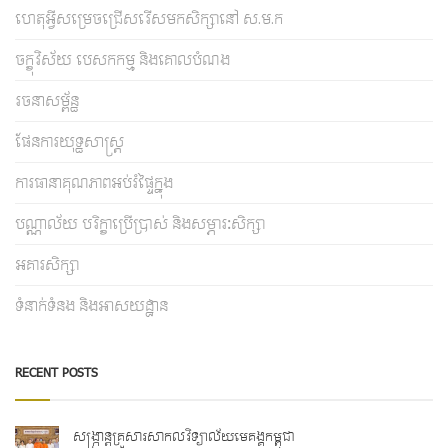
ហេតុអ្វីសម្រេចជ្រើសរើសមកសិក្សានៅ ស.ម.ក
ចក្ខុវិស័យ បេសកកម្ម និងគោលបំណង
រចនាសម្ព័ន្ធ
ផែនការយុទ្ធសាស្រ្ត
ការធានាគុណភាពអប់រំផ្ទៃក្នុង
បណ្ណាល័យ បរិក្ខាប្រើប្រាស់ និងសម្ភារៈសិក្សា
អគារសិក្សា
ទំនាក់ទំនង និងអាសយដ្ឋាន
RECENT POSTS
សង្ក្រាន្តគ្រួសារសាកលវិទ្យាល័យមេគង្គកម្ពុជា