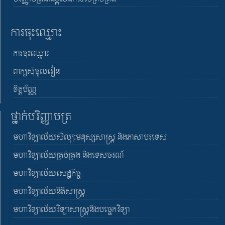
ការចុះឈ្មោះ
ការចុះឈ្មោះ
ពាក្យសុំចូលរៀន
ខិត្តប័ណ្ណ
ថ្នាក់បរិញ្ញាបត្រ
មហាវិទ្យាល័យសិល្បៈមនុស្សសាស្រ្ត និងភាសាបរទេស
មហាវិទ្យាល័យគ្រប់គ្រង និងទេសចរណ៍
មហាវិទ្យាល័យសេដ្ឋកិច្ច
មហាវិទ្យាល័យនីតិសាស្រ្ត
មហាវិទ្យាល័យវិទ្យាសាស្រ្តនិងបច្ចេកវិទ្យា