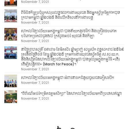
November 7, 2021
ពិធីបិទកិច្ចប្រជុំបូកសរុបលទ្ធផលការងារយុវជន និងអ្នកស្ម័គ្រចិត្តកាកបាទ
ក្រហមកម្ពុជា ឆ្នាំ២០២៥ និងលើកទិសដៅការងារបន្ត
November 7, 2021
សាកលវិទ្យាល័យមេគង្គកម្ពុជា បាននាំយកនូវថវិកា និងគ្រឿងឧបភោគ
បរិភោគប្រគល់ជូនដល់ ក្រសួងអប់រំ យុវជន និងកីឡា
November 7, 2021
នាថ្ងៃព្រហស្បតិ៍ ១៣រោច ខែមិគសិរ ឆ្នាំម្សាញ់ សប្តស័ក ពុទ្ធសករាជ ២៥៦៩
ត្រូវនឹងថ្ងៃទី១៨ ខែធ្នូ ឆ្នាំ២០២៥ ក្រុមការងារយុវជនស្ម័គចិត្ត ស.ស.យ.ក.
និងនិស្សិតនៃសាកលវិទ្យាល័យមេគង្គកម្ពុជា បានចូលរួមក្នុងកម្មវិធី «ដើរ
ដើម្បីសន្តិភាព» (March for Peace)។
November 7, 2021
សាកលវិទ្យាល័យមេគង្គកម្ពុជា អំពាវនាវរកជំនួយជួយជនភៀសសឹក
November 7, 2021
“ពិព័រណ៍អប់រំកម្រិតឧត្តមសិក្សា” នៃសាកលវិទ្យាល័យមកពីប្រទេសឥណ្ឌា
November 7, 2021