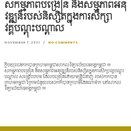
សកម្មភាពបង្រៀន និងសម្មភាពអនុ
វឌ្ឍន៏របស់និស្សិតក្នុងការសិក្សា
វគ្គបណ្តុះបណ្តាល
NOVEMBER 7, 2021
NO COMMENTS
ក្លឹបយុវជនកាកបាទក្រហមកម្ពុជាសាកលវិទ្យាល័យមេគង្គកម្ពុជា !!!
សកម្មភាពបង្រៀន និងសម្មភាពអនុវឌ្ឍន៏របស់និស្សិតក្នុងការសិក្សាវគ្គបណ្តុះ
បណ្តាល សង្រ្គោះបឋម ដែលបង្រៀនដោយមន្ត្រីជំនាញ របស់កាកបាទ
ក្រហមកម្ពុជា ក្រោមជំនួយរបស់កាកបាទក្រហមដែនណាម៉ាក នៅសាកល
វិទ្យាល័យមេគង្គកម្ពុជា !!!