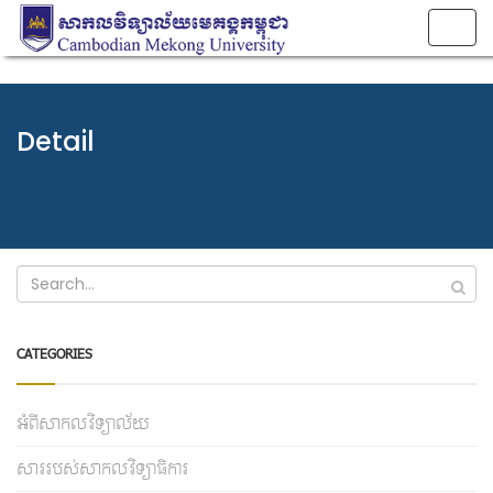
Togg
navig
Detail
CATEGORIES
អំពីសាកលវិទ្យាល័យ
សាររបស់សាកលវិទ្យាធិការ