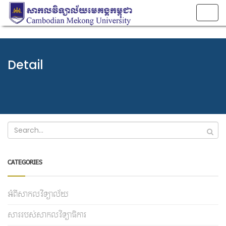
Togg
navig
Detail
CATEGORIES
អំពីសាកលវិទ្យាល័យ
សាររបស់សាកលវិទ្យាធិការ