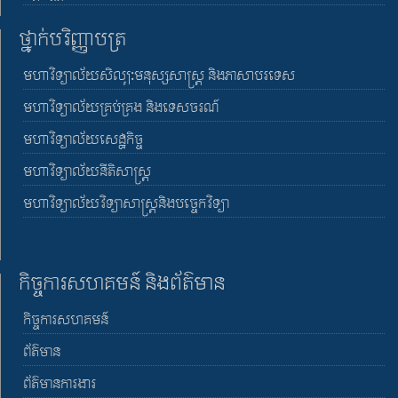
ថ្នាក់បរិញ្ញាបត្រ
មហាវិទ្យាល័យសិល្បៈមនុស្សសាស្រ្ត និងភាសាបរទេស
មហាវិទ្យាល័យគ្រប់គ្រង និងទេសចរណ៍
មហាវិទ្យាល័យសេដ្ឋកិច្ច
មហាវិទ្យាល័យនីតិសាស្រ្ត
មហាវិទ្យាល័យវិទ្យាសាស្រ្តនិងបច្ចេកវិទ្យា
កិច្ចការសហគមន៍ និងព័ត៌មាន
កិច្ចការសហគមន៍
ព័ត៌មាន
ព័ត៌មានការងារ