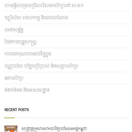
ហេតុអ្វីសម្រេចជ្រើសរើសមកសិក្សានៅ ស.ម.ក
ចក្ខុវិស័យ បេសកកម្ម និងគោលបំណង
រចនាសម្ព័ន្ធ
ផែនការយុទ្ធសាស្រ្ត
ការធានាគុណភាពអប់រំផ្ទៃក្នុង
បណ្ណាល័យ បរិក្ខាប្រើប្រាស់ និងសម្ភារៈសិក្សា
អគារសិក្សា
ទំនាក់ទំនង និងអាសយដ្ឋាន
RECENT POSTS
សង្ក្រាន្តគ្រួសារសាកលវិទ្យាល័យមេគង្គកម្ពុជា