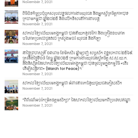
November 7, 2021
ពិធីបិទកិច្ចប្រជុំបូកសរុបលទ្ធផលការងារយុវជន និងអ្នកស្ម័គ្រចិត្តកាកបាទ
ក្រហមកម្ពុជា ឆ្នាំ២០២៥ និងលើកទិសដៅការងារបន្ត
November 7, 2021
សាកលវិទ្យាល័យមេគង្គកម្ពុជា បាននាំយកនូវថវិកា និងគ្រឿងឧបភោគ
បរិភោគប្រគល់ជូនដល់ ក្រសួងអប់រំ យុវជន និងកីឡា
November 7, 2021
នាថ្ងៃព្រហស្បតិ៍ ១៣រោច ខែមិគសិរ ឆ្នាំម្សាញ់ សប្តស័ក ពុទ្ធសករាជ ២៥៦៩
ត្រូវនឹងថ្ងៃទី១៨ ខែធ្នូ ឆ្នាំ២០២៥ ក្រុមការងារយុវជនស្ម័គចិត្ត ស.ស.យ.ក.
និងនិស្សិតនៃសាកលវិទ្យាល័យមេគង្គកម្ពុជា បានចូលរួមក្នុងកម្មវិធី «ដើរ
ដើម្បីសន្តិភាព» (March for Peace)។
November 7, 2021
សាកលវិទ្យាល័យមេគង្គកម្ពុជា អំពាវនាវរកជំនួយជួយជនភៀសសឹក
November 7, 2021
“ពិព័រណ៍អប់រំកម្រិតឧត្តមសិក្សា” នៃសាកលវិទ្យាល័យមកពីប្រទេសឥណ្ឌា
November 7, 2021