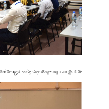
និងវិធីសាស្រ្តវាយតម្លៃ ជាមួយនឹងក្របខណ្ឌគុណវុឌ្ឍិជាតិ និង