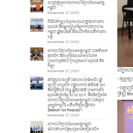
សង្ក្រាន្តគ្រួសារសាកលវិទ្យាល័យមេគង្គ
កម្ពុជា
November 27, 2023
ពិធីបិទកិច្ចប្រជុំបូកសរុបលទ្ធផលការងារ
យុវជន និងអ្នកស្ម័គ្រចិត្តកាកបាទក្រហម
កម្ពុជា ឆ្នាំ២០២៥ និងលើកទិសដៅការងារ
បន្ត
November 27, 2023
សាកលវិទ្យាល័យមេគង្គកម្ពុជា បាននាំយក
នូវថវិកា និងគ្រឿងឧបភោគបរិភោគ
ប្រគល់ជូនដល់ ក្រសួងអប់រំ យុវជន និង
កីឡា
សិក្ខា
November 27, 2023
-ផ្សព្វផ
នាថ្ងៃព្រហស្បតិ៍ ១៣រោច ខែមិគសិរ ឆ្នាំ
ម្សាញ់ សប្តស័ក ពុទ្ធសករាជ ២៥៦៩ ត្រូវ
-បង្ហាញព
នឹងថ្ងៃទី១៨ ខែធ្នូ ឆ្នាំ២០២៥ ក្រុមការងារ
ទ្រឹស្តី
យុវជនស្ម័គចិត្ត ស.ស.យ.ក. និងនិស្សិតនៃ
សាកលវិទ្យាល័យមេគង្គកម្ពុជា បានចូល
រួមក្នុងកម្មវិធី «ដើរដើម្បីសន្តិភាព»
(March for Peace)។
November 27, 2023
សាកលវិទ្យាល័យមេគង្គកម្ពុជា
អំពាវនាវរកជំនួយជួយជនភៀសសឹក