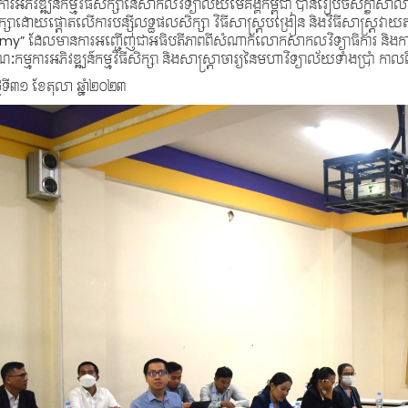
ារអភិវឌ្ឍន៍កម្មវិធីសិក្សានៃសាកលវិទ្យាល័យមេគង្គកម្ពុជា បានរៀបចំសិក្ខាសាលា
សិក្សាដោយផ្តោតលើការបន្ស៊ីលទ្ធផលសិក្សា វិធីសាស្រ្តបង្រៀន និងវិធីសាស្រ្តវាយតម
y” ដែលមានការអញ្ជើញជាអធិបតីភាពពីសំណាក់លោកសាកលវិទ្យាធិការ និងការ
ៈកម្មការអភិវឌ្ឍន៍កម្មវិធីសិក្សា និងសាស្រ្តាចារ្យនៃមហាវិទ្យាល័យទាំងប្រាំ កា
្ងៃទី៣១ ខែតុលា ឆ្នាំ២០២៣