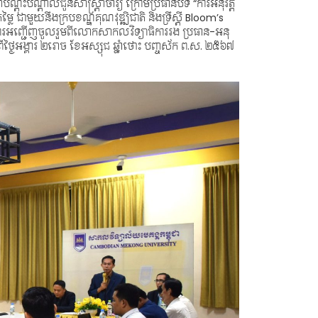
បណ្តុះបណ្តាលជូនសាស្រ្តាចារ្យ ក្រោមប្រធានបទ “ការអនុវត្ត
្លៃ ជាមួយនឹងក្របខណ្ឌគុណវុឌ្ឍិជាតិ និងទ្រឹស្តី Bloom’s
អញ្ជើញចូលរួមពីលោកសាកលវិទ្យាធិការរង ប្រធាន-អនុ
លពីថ្ងៃអង្គារ ២រោច ខែអស្សុជ ឆ្នាំថោះ បញ្ចស័ក ព.ស. ២៥៦៧