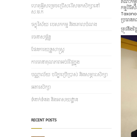
គណៈកម្មក
ហេតុអ្វីសម្រេចជ្រើសរើសមកសិក្សានៅ
កម្មវិធី
ស.ម.ក
Taxonom
ប្រធានគណ
ចក្ខុវិស័យ បេសកកម្ម និងគោលបំណង
ត្រូវនឹងថ
រចនាសម្ព័ន្ធ
ផែនការយុទ្ធសាស្រ្ត
ការធានាគុណភាពអប់រំផ្ទៃក្នុង
បណ្ណាល័យ បរិក្ខាប្រើប្រាស់ និងសម្ភារៈសិក្សា
អគារសិក្សា
ទំនាក់ទំនង និងអាសយដ្ឋាន
RECENT POSTS