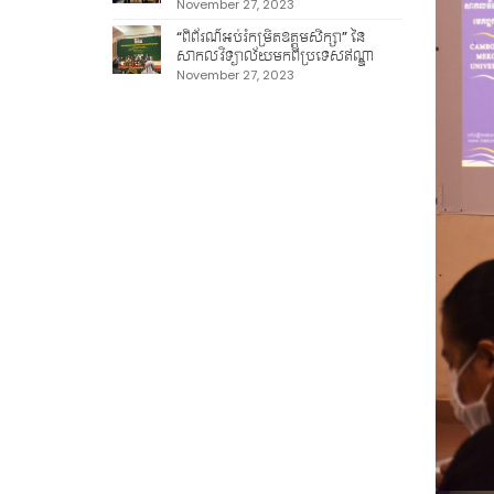
November 27, 2023
“ពិព័រណ៍អប់រំកម្រិតឧត្តមសិក្សា” នៃ
សាកលវិទ្យាល័យមកពីប្រទេសឥណ្ឌា
November 27, 2023