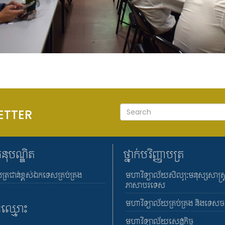
ETTER
អនុបណ្ឌិត
ថ្នាក់បរិញ្ញាបត្រ
បត្រជាន់ខ្ពស់ឯកទេសគ្រប់គ្រង
មហាវិទ្យាល័យសិល្បៈមនុស្សសាស្រ្
ភាសាបរទេស
មហាវិទ្យាល័យគ្រប់គ្រង និងទេស
ះឈ្មោះ
មហាវិទ្យាល័យសេដ្ឋកិច្ច