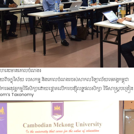
សាលានេះមានគោលបំណង៖
្សាយពីចក្ខុវិស័យ បេសកម្ម និងគោលបំណងរបស់សាកលវិទ្យាល័យមេគង្គកម្ពុជា
ីការអនុវត្តកម្មវិធីសិក្សាដោយផ្តោតលើការបន្ស៊ីលទ្ធផលសិក្សា វិធីសាស្រ្តបង្រៀន 
 Bloom’s Taxonomy