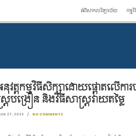
អំពីសាកលវិទ្យាល័យ
កម្មវិ
នុវត្តកម្មវិធីសិក្សាដោយផ្តោតលើការបន
រ្តបង្រៀន និងវិធីសាស្រ្តវាយតម្លៃ
ER 27, 2023
NO COMMENTS