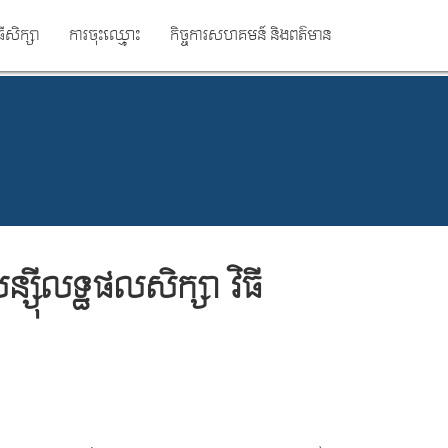
ធីសិក្សា
ការចុះឈ្មោះ
កិច្ចការសហគមន៍ និងពត៌មាន
្ស៊ីលទ្ធផលសិក្សា វិធី