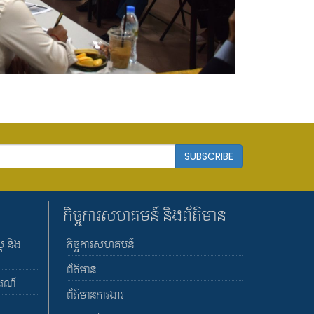
SUBSCRIBE
កិច្ចការសហគមន៍ និងព័ត៌មាន
ត និង
កិច្ចការសហគមន៍
ព័ត៌មាន
ចរណ៍
ព័ត៌មានការងារ