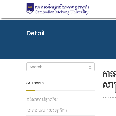
Detail
ការអ
សាស្
CATEGORIES
NOVEMB
អំពីសាកលវិទ្យាល័យ
សាររបស់សាកលវិទ្យាធិការ