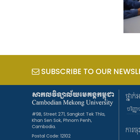
SUBSCRIBE TO OUR NEWSL
ថ្នាក់
បរិញ្ញា
#9B, Street 271, Sangkat Tek Thla,
Khan Sen Sok, Phnom Penh,
Cambodia.
ការចុ
Postal Code: 12102