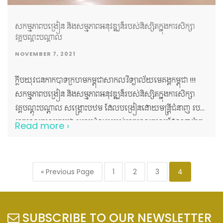
សកម្មភាពបង្រៀន និងសម្មភាពអនុវឌ្ឍន៏របស់និស្សិតក្នុងការសិក្សា
វគ្គបណ្តុះបណ្តាល
NOVEMBER 7, 2021
ក្លឹបយុវជនកាកបាទក្រហមកម្ពុជាសាកលវិទ្យាល័យមេគង្គកម្ពុជា !!!
សកម្មភាពបង្រៀន និងសម្មភាពអនុវឌ្ឍន៏របស់និស្សិតក្នុងការសិក្សា
វគ្គបណ្តុះបណ្តាល សង្រ្គោះបឋម ដែលបង្រៀនដោយមន្ត្រីជំនាញ របស់
កាកបាទក្រហមកម្ពុជា ក្រោមជំនួយរបស់កាកបាទក្រហមដែនណាម៉ាក
Read more ›
នៅសាកលវិទ្យាល័យមេគង្គកម្ពុជា !!!
« Previous Page
1
2
3
4
SUBSCRIBE TO OUR NEWSLETTER