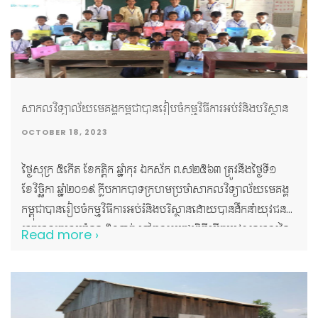
សាកលវិទ្យាល័យមេគង្គកម្ពុជាបានរៀបចំកម្មវិធីការអប់រំនិងបរិស្ថាន
OCTOBER 18, 2023
ថ្ងៃសុក្រ ៥កើត ខែកត្តិក ឆ្នាំកុរ ឯកស័ក ព.ស២៥៦៣ ត្រូវនឹងថ្ងៃទី១
ខែវិច្ឆិកា ឆ្នាំ២០១៩ ក្លឹបកាកបាទក្រហមប្រចាំសាកលវិទ្យាល័យមេគង្គ
កម្ពុជាបានរៀបចំកម្មវិធីការអប់រំនិងបរិស្ថានដោយបានដឹកនាំយុវជន
កាកបាទក្រហមចំនួន ៥០នាក់ ទៅចូលរួមក្នុងពិធីបើកបវេសនកាលនៃ
Read more ›
សាលាបឋមសិក្សារលៀក ដែលមានទីតាំងនៅ ភូមិរលៀក ឃុំអំពិល
ស្រុកកំពង់សៀម ខេត្តកំពង់ចាម។ យុវជនកាកបាទក្រហមបានចូលរួម
សកម្មភាពជាច្រើនដូចជា៖ ១. ការធ្វើបទបង្ហាញទៅលើប្រធានបទ
ចំនួនបី -ប្រធានបទទី១៖ អំពីបញ្ហាបរិស្ថាន -ប្រធានបទទី២៖ អនាម័យ