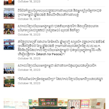
October 18, 2023
ពិធីបិទកិច្ចប្រជុំបូកសរុបលទ្ធផលការងារយុវជន និងអ្នកស្ម័គ្រចិត្តកាកបាទ
ក្រហមកម្ពុជា ឆ្នាំ២០២៥ និងលើកទិសដៅការងារបន្ត
October 18, 2023
សាកលវិទ្យាល័យមេគង្គកម្ពុជា បាននាំយកនូវថវិកា និងគ្រឿងឧបភោគ
បរិភោគប្រគល់ជូនដល់ ក្រសួងអប់រំ យុវជន និងកីឡា
October 18, 2023
នាថ្ងៃព្រហស្បតិ៍ ១៣រោច ខែមិគសិរ ឆ្នាំម្សាញ់ សប្តស័ក ពុទ្ធសករាជ ២៥៦៩
ត្រូវនឹងថ្ងៃទី១៨ ខែធ្នូ ឆ្នាំ២០២៥ ក្រុមការងារយុវជនស្ម័គចិត្ត ស.ស.យ.ក.
និងនិស្សិតនៃសាកលវិទ្យាល័យមេគង្គកម្ពុជា បានចូលរួមក្នុងកម្មវិធី «ដើរ
ដើម្បីសន្តិភាព» (March for Peace)។
October 18, 2023
សាកលវិទ្យាល័យមេគង្គកម្ពុជា អំពាវនាវរកជំនួយជួយជនភៀសសឹក
October 18, 2023
“ពិព័រណ៍អប់រំកម្រិតឧត្តមសិក្សា” នៃសាកលវិទ្យាល័យមកពីប្រទេសឥណ្ឌា
October 18, 2023