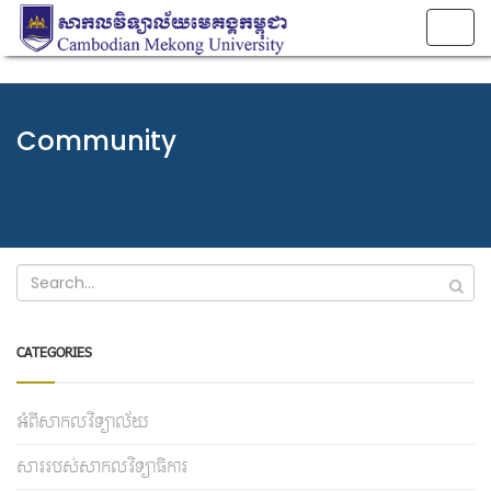
Togg
navig
Community
CATEGORIES
អំពីសាកលវិទ្យាល័យ
សាររបស់សាកលវិទ្យាធិការ