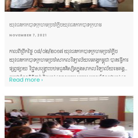
យុវជនកាកបាទក្រហមប្រចាំក្តឹបយុវជនកាកបាទក្រហម
NOVEMBER 7, 2021
កាលពីព្រឹកថ្ងៃ ០៤/០២/២០១៧ យុវជនកាកបាទក្រហមប្រចាំក្តឹប
យុវជនកាកបាទក្រហមប្រចាំសាកលវិទ្យាល័យមេគង្គកម្ពុជា បានធ្វើការ
ផ្សព្វផ្សាយ វិជ្ជាសង្គ្រោះបឋមជូននិស្សិតក្នុងសាកលវិទ្យាល័យមេគង្គ
កម្ពុជាចំនួន៥៥នាក់ និងយុវជនចូលរួមសម្របសម្រួលដែលជាយុវជន
Read more ›
បានបណ្តុះបណ្តាលរួចហើយចំនួន២១ នាក់ និងបានបញ្ចប់ដោយផ្លែផ្កា
និងក្តីសប្បាយរីករាយ!!!