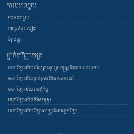
ការចុះឈ្មោះ
ការចុះឈ្មោះ
ពាក្យសុំចូលរៀន
ខិត្តប័ណ្ណ
ថ្នាក់បរិញ្ញាបត្រ
មហាវិទ្យាល័យសិល្បៈមនុស្សសាស្រ្ត និងភាសាបរទេស
មហាវិទ្យាល័យគ្រប់គ្រង និងទេសចរណ៍
មហាវិទ្យាល័យសេដ្ឋកិច្ច
មហាវិទ្យាល័យនីតិសាស្រ្ត
មហាវិទ្យាល័យវិទ្យាសាស្រ្តនិងបច្ចេកវិទ្យា