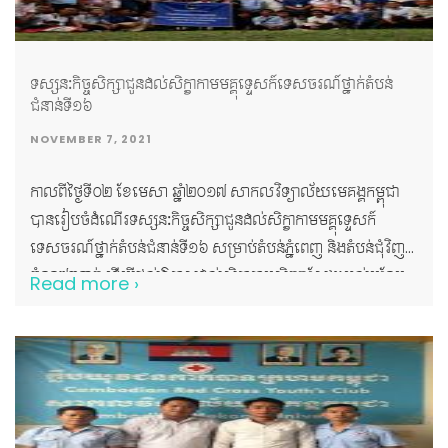
ទស្សនៈកិច្ចសិក្សាជូនដល់សិក្ខាកាមមគ្គុទ្ទេសក៍ទេសចរណ៍ថា្នក់តំបន់
ជំនាន់ទី១៦
NOVEMBER 7, 2021
កាលពីថ្ងៃទី០២ ខែមេសា ឆ្នាំ២០១៧ សាកលវិទ្យាល័យមេគង្គកម្ពុជា
បានរៀបចំដំណើរទស្សនៈកិច្ចសិក្សាជូនដល់សិក្ខាកាមមគ្គុទ្ទេសក៍
ទេសចរណ៍ថា្នក់តំបន់ជំនាន់ទី១៦ សម្រាប់តំបន់ភ្នំពេញ និងតំបន់ជុំវិញ
ចំនួន៧៣នាក់ ដើម្បីផ្តល់ឱកាសដល់សិក្ខាកាមសិក្សាស្វែងយល់បន្ថែម
Read more ›
នូវតំបន់រមណីយដ្ឋាន