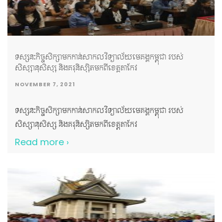
ដែលបានអញ្ជើញចូលរួមជាគណៈអធិបតី ដោយបានពាំនាំប្រសាសន៍
របស់ សម្តេចកិត្តិព្រឹទ្ធបណ្ឌិត ប៊ុន រ៉ានី ហ៊ុនសែន ផ្តាំផ្ញើសួរសុខទុក្ខ
ចំពោះគណៈគ្រប់គ្រង សាស្រ្តាចារ្យ បុគ្គលិក និស្សិត និងក្មួយៗយុវជន
ដោយក្តីនឹករលឹក។ លើសពីនេះទៅទៀត យើងខ្ញុំសូមថ្លែងអំណរគុណ
ទស្សនៈកិច្ចសិក្សាមកកាន់សាកលវិទ្យាល័យមេគង្គកម្ពុជា របស់
ដល់មជ្ឈមណ្ឌលជាតិផ្តល់ឈាម អ្នកស្ម័គ្រចិត្តផ្តល់អំណោយឈាម
សិស្សានុសិស្ស និងគរុនិស្សិតមកពីខេត្តតាកែវ
សប្បុរសជន សីល្បៈករ សីល្បៈការនី និងក្រុមការងារផ្សព្វផ្សាយនៃ
NOVEMBER 7, 2021
ហង្សមាសទាន់ហេតុការណ៍២៤ម៉ោង ដែលបានចំណាយពេលវេលា
និងធនធានផ្ទាល់ខ្លួនចូលរួមឧបត្ថម្ភគាំទ្រដល់សកម្មភាពមនុស្សធម៌ដ៏
ទស្សនៈកិច្ចសិក្សាមកកាន់សាកលវិទ្យាល័យមេគង្គកម្ពុជា របស់
មានសារៈសំខាន់សម្រាប់សង្គមជាតិមួយនេះ។ គូសបញ្ជាក់ផងដែរថា
សិស្សានុសិស្ស និងគរុនិស្សិតមកពីខេត្តតាកែវ
សាកលវិទ្យាល័យមេគង្គកម្ពុជា និងក្លឹបយុវជនកាកបាទក្រហមតែង
Read more ›
ប្រារព្ធរៀបចំនូវកម្មវិធីមនុស្សធម៌ និងសកម្មភាពសង្គម ជាច្រើន រួមមាន
ដូចជា ការបរិច្ចាគឈាម ការរៃអង្គាសថវិកាជូនដល់ជនរងគ្រោះ […]