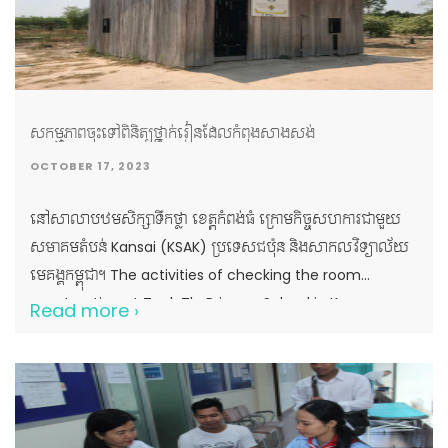
ខ្លួនប្រាណ -ប្រធានបទទី៣៖ គុណតម្លៃនៃការអប់រំ ២.ការដាំកូន
ដើមឈើ ដូចជា ក្រញូង៣០ដើម បេង១០ដើម ធ្នង់១០ដើម និងដាំផ្កា
ដើម្បីលម្អបរិវេណសាលា។ ៣.ជូនអំណោយដល់លោកគ្រូអ្នកគ្រូ
ចំនួន១០នាក់ និងចែកជូនសម្ភារៈសិក្សាមួយចំនួនជូនដល់
សិស្សានុសិស្សចំនួន ២១០នាក់ រួមមាន៖ -សៀវភៅសរសេរ
សកម្មភាពចុះទៅពិនិត្យថ្នាក់រៀនដែលកំពុងសាងសង់
៤២០ក្បាល -សៀវភៅតូច ៨៤០ក្បាល -ប៊ិច ២១០ដើម -ខ្មៅដៃ
OCTOBER 17, 2023
២១០ដើម -ជ័រលុប ២១០ដុំ -បន្ទាត់ ២១០ឈុត និងសម្ភារៈកីឡាមួយ
ចំនួនទៀត ។ ៤.ដំណើរទស្សនៈកិច្ចសិក្សាស្វែងយល់ពីសក្តានុពល
នៅសាលាបឋមសិក្សាទឹកថ្លា ខេត្តកំពង់ធំ ក្រោមកិច្ចសហការជាមួយ
ទេសចរណ៍ក្នុងខេត្តកំពង់ចាមចំនួន ២កន្លែង រមណីយដ្ឋានធម្មជាតិភ្នំ
សមាគមតំបន់ Kansai (KSAK) ប្រទេសជប៉ុន និងសាកលវិទ្យាល័យ
ប្រុសភ្នំស្រី និងរមណីយដ្ឋានប្រវត្តិសាស្ត្រប្រាសាទនគរបាជ័យ។ កម្មវិធី
មេគង្គកម្ពុជា។ The activities of checking the room
នេះ […]
construction at Teuk Tla Primary School in Kampong
Read more ›
Thom province in collaboration with the Association in
Kansai Area (KSAK), Japan and Cambodian Mekong
University.