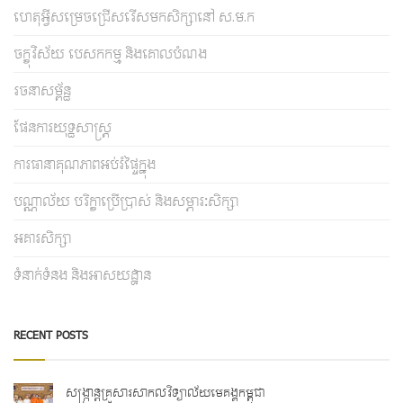
ហេតុអ្វីសម្រេចជ្រើសរើសមកសិក្សានៅ ស.ម.ក
ចក្ខុវិស័យ បេសកកម្ម និងគោលបំណង
រចនាសម្ព័ន្ធ
ផែនការយុទ្ធសាស្រ្ត
ការធានាគុណភាពអប់រំផ្ទៃក្នុង
បណ្ណាល័យ បរិក្ខាប្រើប្រាស់ និងសម្ភារៈសិក្សា
អគារសិក្សា
ទំនាក់ទំនង និងអាសយដ្ឋាន
RECENT POSTS
សង្ក្រាន្តគ្រួសារសាកលវិទ្យាល័យមេគង្គកម្ពុជា