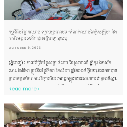
កម្មវិធីបរិច្ចាគឈាម ក្រោមប្រធានបទ “តំណក់ឈាមនៃក្តីសង្ឃឹម” និង
ការរៃអង្គាសថវិកាជូនមន្ទីពេទ្យគន្ធបុប្ផា
OCTOBER 9, 2023
(ភ្នំពេញ)៖ កាលពីព្រឹកថ្ងៃសុក្រ ៨រោច ខែស្រាពណ៍ ឆ្នាំកុរ ឯកស័ក
ព.ស. ២៥៦៣ ត្រូវនឹងថ្ងៃទី២៣ ខែសីហា ឆ្នាំ២០១៩ ក្លឹបយុវជនកាកបាទ
ក្រហមប្រចាំសាកលវិទ្យាល័យមេគង្គកម្ពុជាបានសហការជាមួយទីស្នាក់
ការកណ្តាលកាកបាទក្រហមកម្ពុជា និងមជ្ឈមណ្ឌលជាតិផ្តល់ឈាម
Read more ›
រៀបចំនូវកម្មវិធីបរិច្ចាគឈាម ក្រោមប្រធានបទ “តំណក់ឈាមនៃក្តី
សង្ឃឹម” និងកម្មវិធីរៃអង្គាសថវិកាជូនមន្ទីពេទ្យគន្ធបុប្ផា។ សាកល
វិទ្យាល័យមេគង្គកម្ពុជា និងក្លឹបយុវជនកាកបាទក្រហមកម្ពុជាប្រចាំ
សាកលវិទ្យាល័យមេគង្គកម្ពុជា សូមគោរពថ្លែងអំណរយ៉ាងជ្រាលជ្រៅ
ជូនចំពោះ លោកជំទាវ ពុំ ចន្ទីនី អគ្គលេខាធិការ កាកបាទក្រហមកម្ពុជា