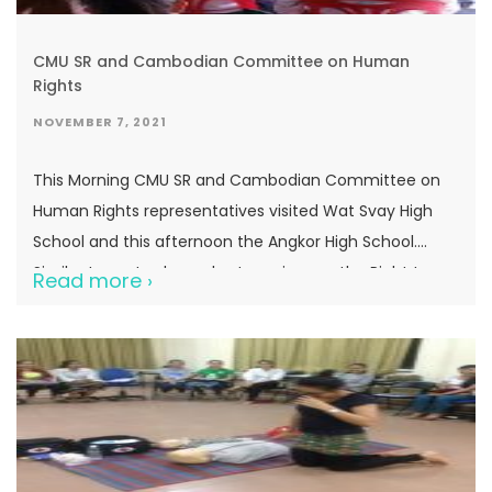
CMU SR and Cambodian Committee on Human
Rights
NOVEMBER 7, 2021
This Morning CMU SR and Cambodian Committee on
Human Rights representatives visited Wat Svay High
School and this afternoon the Angkor High School.
Similar to yesterday a short seminar on the Right to
Read more ›
Education was conducted with the Grade 12 students.
Human Rights Number 26: The Right to Education1.
Everyone has the right to education. […]