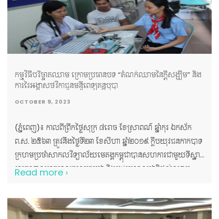
កម្មវិធីបរិច្ចាគឈាម ក្រោមប្រធានបទ “តំណក់ឈាមនៃក្តីសង្ឃឹម” និង
ការរៃអង្គាសថវិកាជូនមន្ទីពេទ្យគន្ធបុប្ផា
OCTOBER 9, 2023
(ភ្នំពេញ)៖ កាលពីព្រឹកថ្ងៃសុក្រ ៨រោច ខែស្រាពណ៍ ឆ្នាំកុរ ឯកស័ក
ព.ស. ២៥៦៣ ត្រូវនឹងថ្ងៃទី២៣ ខែសីហា ឆ្នាំ២០១៩ ក្លឹបយុវជនកាកបាទ
ក្រហមប្រចាំសាកលវិទ្យាល័យមេគង្គកម្ពុជាបានសហការជាមួយទីស្នាក់
ការកណ្តាលកាកបាទក្រហមកម្ពុជា និងមជ្ឈមណ្ឌលជាតិផ្តល់ឈាម
Read more ›
រៀបចំនូវកម្មវិធីបរិច្ចាគឈាម ក្រោមប្រធានបទ “តំណក់ឈាមនៃក្តី
សង្ឃឹម” និងកម្មវិធីរៃអង្គាសថវិកាជូនមន្ទីពេទ្យគន្ធបុប្ផា។ សាកល
វិទ្យាល័យមេគង្គកម្ពុជា និងក្លឹបយុវជនកាកបាទក្រហមកម្ពុជាប្រចាំ