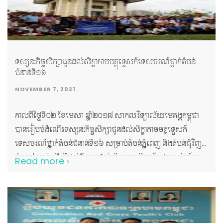
ទស្សនៈកិច្ចសិក្សាជូនដល់សិក្ខាកាមមគ្គុទ្ទេសក៍ទេសចរណ៍ថា្នក់តំបន់
ជំនាន់ទី១៦
NOVEMBER 7, 2021
កាលពីថ្ងៃទី០២ ខែមេសា ឆ្នាំ២០១៧ សាកលវិទ្យាល័យមេគង្គកម្ពុជា
បានរៀបចំដំណើរទស្សនៈកិច្ចសិក្សាជូនដល់សិក្ខាកាមមគ្គុទ្ទេសក៍
ទេសចរណ៍ថា្នក់តំបន់ជំនាន់ទី១៦ សម្រាប់តំបន់ភ្នំពេញ និងតំបន់ជុំវិញ
ចំនួន៧៣នាក់ ដើម្បីផ្តល់ឱកាសដល់សិក្ខាកាមសិក្សាស្វែងយល់បន្ថែម
Read more ›
នូវតំបន់រមណីយដ្ឋាន