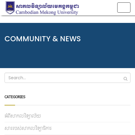
Togg
navig
COMMUNITY & NEWS
CATEGORIES
អំពីសាកលវិទ្យាល័យ
សាររបស់សាកលវិទ្យាធិការ