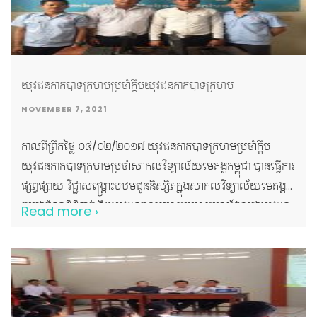
យុវជនកាកបាទក្រហមប្រចាំក្តឹបយុវជនកាកបាទក្រហម
NOVEMBER 7, 2021
កាលពីព្រឹកថ្ងៃ ០៤/០២/២០១៧ យុវជនកាកបាទក្រហមប្រចាំក្តឹប
យុវជនកាកបាទក្រហមប្រចាំសាកលវិទ្យាល័យមេគង្គកម្ពុជា បានធ្វើការ
ផ្សព្វផ្សាយ វិជ្ជាសង្គ្រោះបឋមជូននិស្សិតក្នុងសាកលវិទ្យាល័យមេគង្គ
កម្ពុជាចំនួន៥៥នាក់ និងយុវជនចូលរួមសម្របសម្រួលដែលជាយុវជន
Read more ›
បានបណ្តុះបណ្តាលរួចហើយចំនួន២១ នាក់ និងបានបញ្ចប់ដោយផ្លែផ្កា
និងក្តីសប្បាយរីករាយ!!!