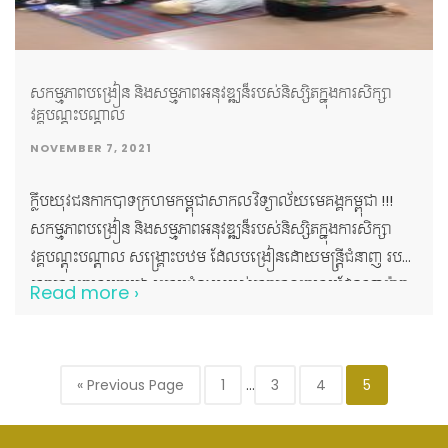
សកម្មភាពបង្រៀន និងសម្មភាពអនុវឌ្ឍន៏របស់និស្សិតក្នុងការសិក្សា
វគ្គបណ្តុះបណ្តាល
NOVEMBER 7, 2021
ក្លឹបយុវជនកាកបាទក្រហមកម្ពុជាសាកលវិទ្យាល័យមេគង្គកម្ពុជា !!!
សកម្មភាពបង្រៀន និងសម្មភាពអនុវឌ្ឍន៏របស់និស្សិតក្នុងការសិក្សា
វគ្គបណ្តុះបណ្តាល សង្រ្គោះបឋម ដែលបង្រៀនដោយមន្ត្រីជំនាញ របស់
កាកបាទក្រហមកម្ពុជា ក្រោមជំនួយរបស់កាកបាទក្រហមដែនណាម៉ាក
Read more ›
នៅសាកលវិទ្យាល័យមេគង្គកម្ពុជា !!!
« Previous Page
1
…
3
4
5