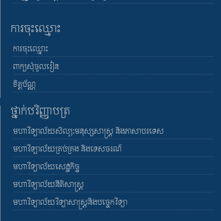
ការចុះឈ្មោះ
ការចុះឈ្មោះ
ពាក្យសុំចូលរៀន
ខិត្តប័ណ្ណ
ថ្នាក់បរិញ្ញាបត្រ
មហាវិទ្យាល័យសិល្បៈមនុស្សសាស្រ្ត និងភាសាបរទេស
មហាវិទ្យាល័យគ្រប់គ្រង និងទេសចរណ៍
មហាវិទ្យាល័យសេដ្ឋកិច្ច
មហាវិទ្យាល័យនីតិសាស្រ្ត
មហាវិទ្យាល័យវិទ្យាសាស្រ្តនិងបច្ចេកវិទ្យា