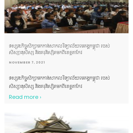
សាកលវិទ្យាល័យមេគង្គកម្ពុជា សូមគោរពថ្លែងអំណរយ៉ាងជ្រាលជ្រៅ
ជូនចំពោះ លោកជំទាវ ពុំ ចន្ទីនី អគ្គលេខាធិការ កាកបាទក្រហមកម្ពុជា
ដែលបានអញ្ជើញចូលរួមជាគណៈអធិបតី ដោយបានពាំនាំប្រសាសន៍
របស់ សម្តេចកិត្តិព្រឹទ្ធបណ្ឌិត ប៊ុន រ៉ានី ហ៊ុនសែន ផ្តាំផ្ញើសួរសុខទុក្ខ
ចំពោះគណៈគ្រប់គ្រង សាស្រ្តាចារ្យ បុគ្គលិក និស្សិត និងក្មួយៗយុវជន
ដោយក្តីនឹករលឹក។ លើសពីនេះទៅទៀត យើងខ្ញុំសូមថ្លែងអំណរគុណ
ទស្សនៈកិច្ចសិក្សាមកកាន់សាកលវិទ្យាល័យមេគង្គកម្ពុជា របស់
ដល់មជ្ឈមណ្ឌលជាតិផ្តល់ឈាម អ្នកស្ម័គ្រចិត្តផ្តល់អំណោយឈាម
សិស្សានុសិស្ស និងគរុនិស្សិតមកពីខេត្តតាកែវ
សប្បុរសជន សីល្បៈករ សីល្បៈការនី និងក្រុមការងារផ្សព្វផ្សាយនៃ
NOVEMBER 7, 2021
ហង្សមាសទាន់ហេតុការណ៍២៤ម៉ោង ដែលបានចំណាយពេលវេលា
និងធនធានផ្ទាល់ខ្លួនចូលរួមឧបត្ថម្ភគាំទ្រដល់សកម្មភាពមនុស្សធម៌ដ៏
ទស្សនៈកិច្ចសិក្សាមកកាន់សាកលវិទ្យាល័យមេគង្គកម្ពុជា របស់
មានសារៈសំខាន់សម្រាប់សង្គមជាតិមួយនេះ។ គូសបញ្ជាក់ផងដែរថា
សិស្សានុសិស្ស និងគរុនិស្សិតមកពីខេត្តតាកែវ
សាកលវិទ្យាល័យមេគង្គកម្ពុជា និងក្លឹបយុវជនកាកបាទក្រហមតែង
Read more ›
ប្រារព្ធរៀបចំនូវកម្មវិធីមនុស្សធម៌ និងសកម្មភាពសង្គម ជាច្រើន រួមមាន
ដូចជា ការបរិច្ចាគឈាម ការរៃអង្គាសថវិកាជូនដល់ជនរងគ្រោះ […]