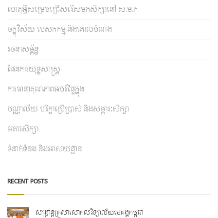
ហេតុអ្វីសម្រេចជ្រើសរើសមកសិក្សានៅ ស.ម.ក
ចក្ខុវិស័យ បេសកកម្ម និងគោលបំណង
រចនាសម្ព័ន្ធ
ផែនការយុទ្ធសាស្រ្ត
ការធានាគុណភាពអប់រំផ្ទៃក្នុង
បណ្ណាល័យ បរិក្ខាប្រើប្រាស់ និងសម្ភារៈសិក្សា
អគារសិក្សា
ទំនាក់ទំនង និងអាសយដ្ឋាន
RECENT POSTS
សង្ក្រាន្តគ្រួសារសាកលវិទ្យាល័យមេគង្គកម្ពុជា