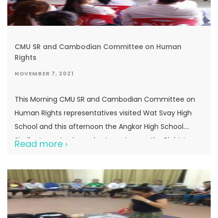
CMU SR and Cambodian Committee on Human
Rights
NOVEMBER 7, 2021
This Morning CMU SR and Cambodian Committee on
Human Rights representatives visited Wat Svay High
School and this afternoon the Angkor High School.
Similar to yesterday a short seminar on the Right to
Read more ›
Education was conducted with the Grade 12 students.
Human Rights Number 26: The Right to Education1.
Everyone has the right to education. […]